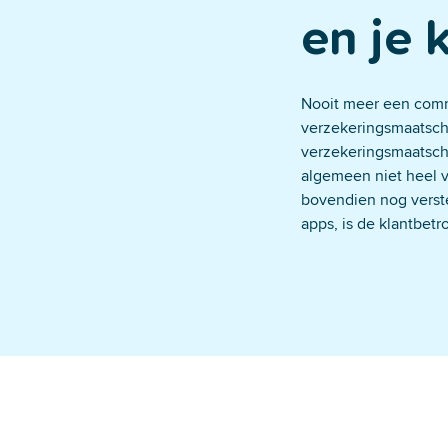
Super beveiligd &
en je 
Nooit meer een comm
verzekeringsmaatscha
verzekeringsmaatscha
algemeen niet heel 
bovendien nog verst
apps, is de klantbetr