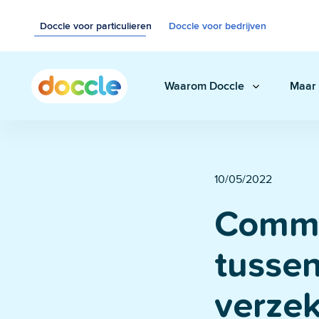
Doccle voor particulieren
Doccle voor bedrijven
Waarom Doccle
Maar 
Digitale klui
10/05/2022
Bewaar facturen,
documenten eenvo
Commu
tusse
Administrati
verze
Veiligheid &