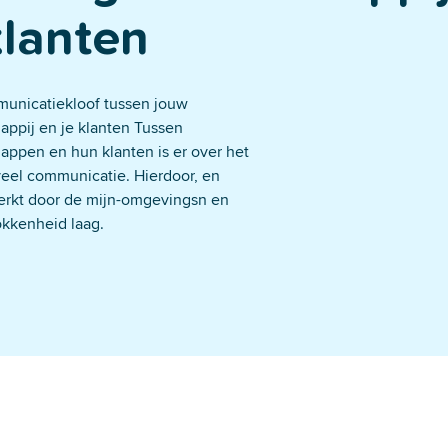
 jij behoudt de controle
klanten
unicatiekloof tussen jouw
ppij en je klanten Tussen
ppen en hun klanten is er over het
veel communicatie. Hierdoor, en
erkt door de mijn-omgevingsn en
okkenheid laag.