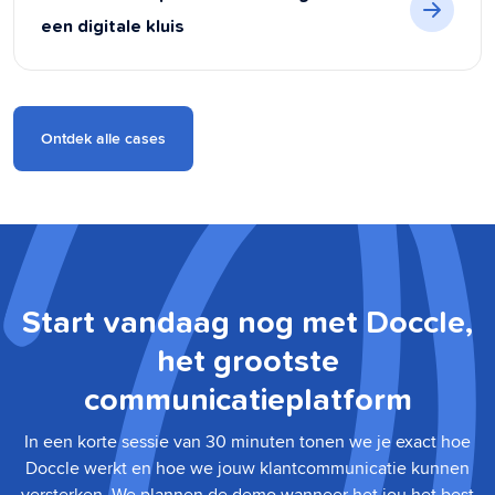
een digitale kluis
Ontdek alle cases
Start vandaag nog met Doccle,
het grootste
communicatieplatform
In een korte sessie van 30 minuten tonen we je exact hoe
Doccle werkt en hoe we jouw klantcommunicatie kunnen
versterken. We plannen de demo wanneer het jou het best